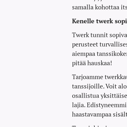
ta? Nyt siihen
samalla kohottaa it
on loistava
mahdollisuus!
Kenelle twerk sopi
Tule mukaan
Twerk tunnit sopivat
Shuffle &
Shapes -
perusteet turvallises
kokeilutunnille
aiempaa tanssikoke
torstaina 13.8.
pitää hauskaa!
klo 17.00-17.55
ja haastamaan
Tarjoamme twerkkauk
itseäsi
tanssijoille. Voit al
vauhdikkaiden
osallistua yksittäi
askelkuvioide
lajia. Edistyneemmi
n, tekniikan ja
näyttävien
haastavampaa sisält
koreografioid