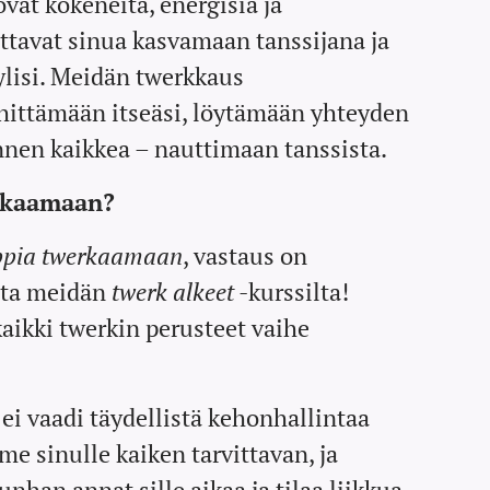
at kokeneita, energisiä ja
sta.
ttavat sinua kasvamaan tanssijana ja
Aikaisempaa
lisi. Meidän twerkkaus
kokemusta
ehittämään itseäsi, löytämään yhteyden
commercialist
nen kaikkea – nauttimaan tanssista.
a ei
kuitenkaan
rkaamaan?
tarvita.
Luvassa on
ppia twerkaamaan
, vastaus on
hauska ja
ita meidän
twerk alkeet
-kurssilta!
inspiroiva
ikki twerkin perusteet vaihe
workshop,
näyttävä
koreografia ja
upea
i vaadi täydellistä kehonhallintaa
tunnelma.
e sinulle kaiken tarvittavan, ja
Ajankohta
unhan annat sille aikaa ja tilaa liikkua.