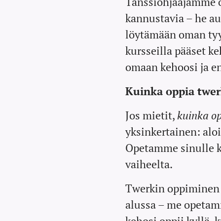
en parissa.
Tanssiohjaajamme ov
Edistyneiden
kannustavia – he au
tunti sopii
löytämään oman tyy
sinulle, jolla on
kursseilla pääset k
vahva shuffle-
omaan kehoosi ja en
ja cutting
shapes -
Kuinka oppia twe
osaaminen
sekä
Jos mietit,
kuinka o
kokemusta
yksinkertainen: alo
lajista. Tunnilla
Opetamme sinulle ka
keskitytään
tekniseen
vaiheelta.
osaamiseen,
haastavampiin
Twerkin oppiminen e
yhdistelmiin ja
alussa – me opetamm
sujuvaan
kehosi oppii kyllä, k