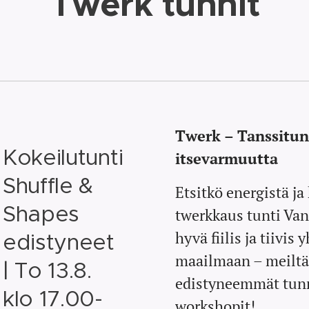
Twerk tunnit
Twerk – Tanssitun
Kokeilutunti
itsevarmuutta
Shuffle &
Etsitkö energistä j
Shapes
twerkkaus tunti Vant
hyvä fiilis ja tiivi
edistyneet
maailmaan – meiltä 
| To 13.8.
edistyneemmät tunn
klo 17.00-
workshopit!