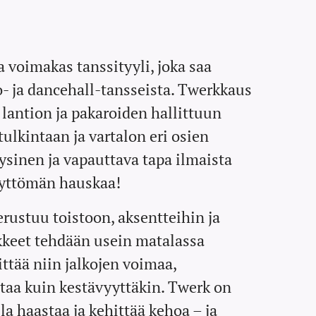
Britney
Spears
Commercial -
 voimakas tanssityyli, joka saa
teemaworksh
o- ja dancehall-tansseista. Twerkkaus
op | La 29.8.
28,00
€
i lantion ja pakaroiden hallittuun
klo 17.00-
tulkintaan ja vartalon eri osien
18.30 Tule
Katso
mukaan
ysinen ja vapauttava tapa ilmaista
Britney
yksityiskohdat
älyttömän hauskaa!
Spears -
teemaworksh
erustuu toistoon, aksentteihin ja
opiin.
ikkeet tehdään usein matalassa
Workshopissa
ttää niin jalkojen voimaa,
opetellaan
ntaa kuin kestävyyttäkin. Twerk on
näyttävä
lla haastaa ja kehittää kehoa – ja
koreografia,