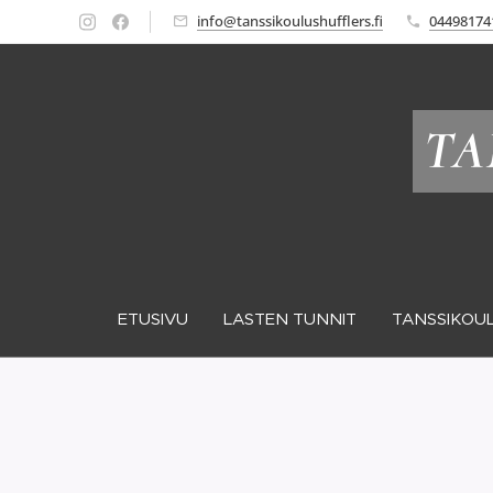
info@tanssikoulushufflers.fi
04498174
TA
ETUSIVU
LASTEN TUNNIT
TANSSIKOUL