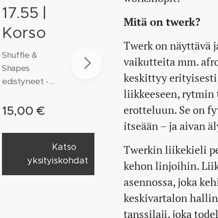
17.55 |
Mitä on twerk?
Korso
Twerk on näyttävä ja
Shuffle &
vaikutteita mm. afr
Shapes
keskittyy erityisest
edistyneet -
liikkeeseen, rytmin 
kokeilutunti |
To 13.8. klo
erotteluun. Se on fy
15,00
€
17.00-17.55
itseään – ja aivan 
Haluaisitko
Katso
kokeilla
Twerkin liikekieli p
Shuffle &
yksityiskohdat
kehon linjoihin. Li
Shapesia
asennossa, joka kehi
ennen koko
keskivartalon halli
kaudelle
tanssilaji, joka tode
ilmoittautumis