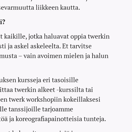
jossa
sevarmuutta liikkeen kautta.
yhdistyvät
vahva
i?
esiintyminen,
 kaikille, jotka haluavat oppia twerkin
itsevarmuus ja
energinen
ti ja askel askeleelta. Et tarvitse
liike.
musta – vain avoimen mielen ja halun
Koreografian
biisi on Britney
Spears -
sen kursseja eri tasoisille
Circus.
oittaa twerkin alkeet -kurssilta tai
Workshop
seen twerk workshopiin kokeillaksesi
sopii sinulle,
lle tanssijoille tarjoamme
jos sinulla on
jo hieman
öä ja koreografiapainotteisia tunteja.
aiempaa
tanssikokemu