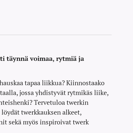
ti täynnä voimaa, rytmiä ja
Britney Spears
Commercial -
a hauskaa tapaa liikkua? Kiinnostaako
teemaworkshop
aalla, jossa yhdistyvät rytmikäs liike,
s yhteishenki? Tervetuloa twerkin
| La 29.8. klo
löydät twerkkauksen alkeet,
17.00-18.30 |
it sekä myös inspiroivat twerk
Korso