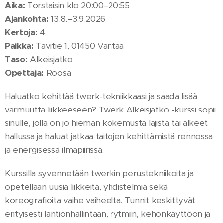
Aika:
Torstaisin klo 20:00–20:55
Ajankohta:
13.8.–3.9.2026
Kertoja:
4
Paikka:
Tavitie 1, 01450 Vantaa
Taso:
Alkeisjatko
Opettaja:
Roosa
Haluatko kehittää twerk-tekniikkaasi ja saada lisää
varmuutta liikkeeseen? Twerk Alkeisjatko -kurssi sopii
sinulle, jolla on jo hieman kokemusta lajista tai alkeet
hallussa ja haluat jatkaa taitojen kehittämistä rennossa
ja energisessä ilmapiirissä.
Kurssilla syvennetään twerkin perustekniikoita ja
opetellaan uusia liikkeitä, yhdistelmiä sekä
koreografioita vaihe vaiheelta. Tunnit keskittyvät
erityisesti lantionhallintaan, rytmiin, kehonkäyttöön ja