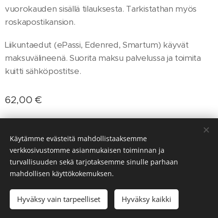
vuorokauden sisällä tilauksesta. Tarkistathan myös
roskapostikansion.
Liikuntaedut (ePassi, Edenred, Smartum) käyvät
maksuvälineenä. Suorita maksu palvelussa ja toimita
kuitti sähköpostitse.
62,00
€
Käytämme evästeitä mahdollistaaksemme
© 2023 Tanssikoulu Shufflers
verkkosivustomme asianmukaisen toiminnan ja
turvallisuuden sekä tarjotaksemme sinulle parhaan
Evästeet
mahdollisen käyttökokemuksen.
Lisää ostoskoriin
Hyväksy vain tarpeelliset
Hyväksy kaikki