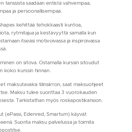
ten tanssista saadaan entistä vahvempaa,
paa ja persoonallisempaa.
Shapes kehittää tehokkaasti kuntoa,
iota, rytmitajua ja kestävyyttä samalla kun
stamaan itseäsi motivoivassa ja inspiroivassa
sä.
uminen on sitova. Ostamalla kurssin sitoudut
 koko kurssin hinnan.
tset maksutavaksi tilinsiirron, saat maksuohjeet
tse. Maksu tulee suorittaa 3 vuorokauden
auksesta. Tarkistathan myös roskapostikansion.
ut (ePassi, Edenred, Smartum) käyvät
eenä. Suorita maksu palvelussa ja toimita
öpostitse.