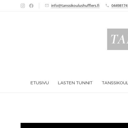
info@tanssikoulushufflers.fi
04498174
TA
ETUSIVU
LASTEN TUNNIT
TANSSIKOUL