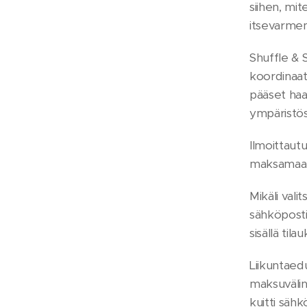
siihen, mi
itsevarmem
Shuffle & 
koordinaat
pääset haa
ympäristös
Ilmoittaut
maksamaan
Mikäli vali
sähköposti
sisällä til
Liikuntaed
maksuvälin
kuitti sähk