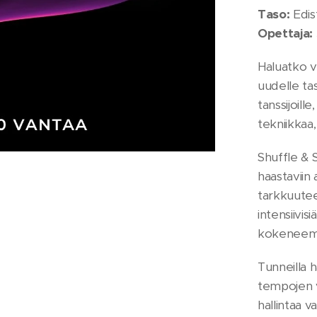
Taso:
Edis
Opettaja:
Haluatko vi
uudelle ta
tanssijoille
tekniikkaa
Shuffle & 
haastaviin 
tarkkuutee
intensiivis
kokeneemmi
Tunneilla 
tempojen v
hallintaa 