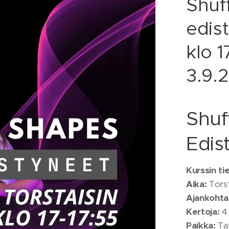
Shuf
edist
klo 1
3.9.
Shuf
Edis
Kurssin ti
Aika:
Torst
Ajankohta
Kertoja:
4
Paikka:
Tav