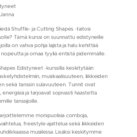
tyneet
Janna
edä Shuffle- ja Cutting Shapes -taitosi
solle? Tämä kurssi on suunnattu edistyneille
, joilla on vahva pohja lajista ja halu kehittää
, nopeutta ja omaa tyyliä entistä pidemmälle.
Shapes Edistyneet -kurssilla keskitytään
askelyhdistelmiin, musikaalisuuteen, liikkeiden
n sekä tanssin sulavuuteen. Tunnit ovat
iä, energisiä ja tarjoavat sopivasti haastetta
lle tanssijoille.
harjoittelemme monipuolisia comboja,
aihtelua, freestyle-ajattelua sekä liikkeiden
vauhdikkaassa musiikissa. Lisäksi keskitymme