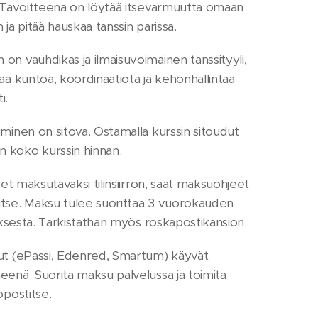
. Tavoitteena on löytää itsevarmuutta omaan
 ja pitää hauskaa tanssin parissa.
on vauhdikas ja ilmaisuvoimainen tanssityyli,
tää kuntoa, koordinaatiota ja kehonhallintaa
i.
uminen on sitova. Ostamalla kurssin sitoudut
 koko kurssin hinnan.
tset maksutavaksi tilinsiirron, saat maksuohjeet
tse. Maksu tulee suorittaa 3 vuorokauden
auksesta. Tarkistathan myös roskapostikansion.
ut (ePassi, Edenred, Smartum) käyvät
eenä. Suorita maksu palvelussa ja toimita
öpostitse.