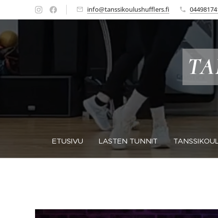
info@tanssikoulushufflers.fi
04498174
TA
ETUSIVU
LASTEN TUNNIT
TANSSIKOUL