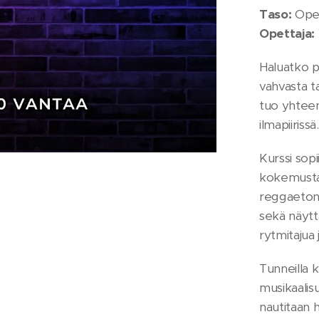
Taso:
Open
Opettaja:
Haluatko p
vahvasta t
tuo yhteen
ilmapiirissä.
Kurssi sopi
kokemusta 
reggaetonil
sekä näytt
rytmitajua 
Tunneilla 
musikaalis
nautitaan 