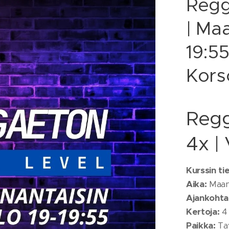
Regg
| Maa
19:55
Kors
Regg
4x |
Kurssin ti
Aika:
Maana
Ajankohta
Kertoja:
4
Paikka:
Tav