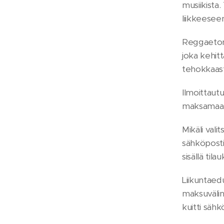
musiikista
liikkeeseen
Reggaeton 
joka kehit
tehokkaast
Ilmoittaut
maksamaan
Mikäli vali
sähköposti
sisällä til
Liikuntaed
maksuvälin
kuitti sähk