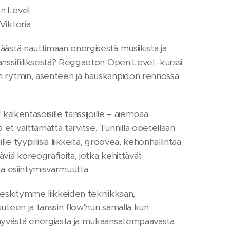
 Level
Viktoria
äästä nauttimaan energisestä musiikista ja
anssifiiliksestä? Reggaeton Open Level -kurssi
 rytmin, asenteen ja hauskanpidon rennossa
i kaikentasoisille tanssijoille – aiempaa
et välttämättä tarvitse. Tunnilla opetellaan
le tyypillisiä liikkeitä, groovea, kehonhallintaa
äviä koreografioita, jotka kehittävät
ja esiintymisvarmuutta.
keskitymme liikkeiden tekniikkaan,
uuteen ja tanssin flow'hun samalla kun
hyvästä energiasta ja mukaansatempaavasta