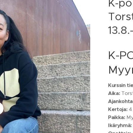
K-po
Torst
13.8
K-PO
Myy
Kurssin ti
Aika:
Torst
Ajankohta
Kertoja:
4
Paikka:
My
Ikäryhmä: