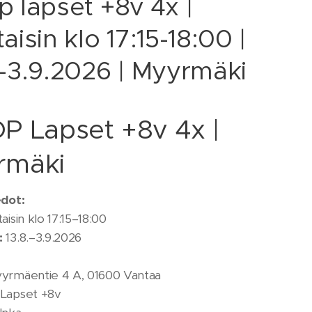
p lapset +8v 4x |
aisin klo 17:15-18:00 |
.–3.9.2026 | Myyrmäki
P Lapset +8v 4x |
rmäki
edot:
aisin klo 17:15–18:00
:
13.8.–3.9.2026
yrmäentie 4 A, 01600 Vantaa
Lapset +8v