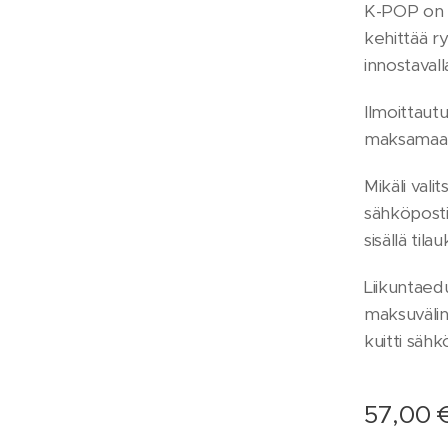
K-POP on e
kehittää ry
innostavalla
Ilmoittaut
maksamaan
Mikäli vali
sähköposti
sisällä til
Liikuntaed
maksuvälin
kuitti sähk
57,00