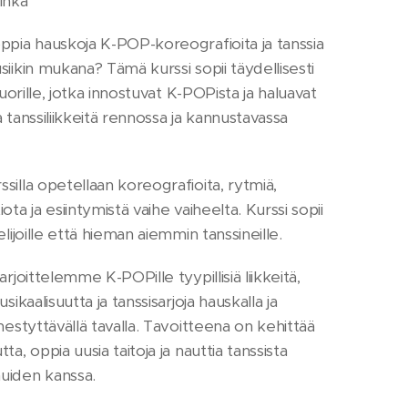
Inka
ppia hauskoja K-POP-koreografioita ja tanssia
siikin mukana? Tämä kurssi sopii täydellisesti
 nuorille, jotka innostuvat K-POPista ja haluavat
 tanssiliikkeitä rennossa ja kannustavassa
silla opetellaan koreografioita, rytmiä,
ota ja esiintymistä vaihe vaiheelta. Kurssi sopii
elijoille että hieman aiemmin tanssineille.
arjoittelemme K-POPille tyypillisiä liikkeitä,
usikaalisuutta ja tanssisarjoja hauskalla ja
hestyttävällä tavalla. Tavoitteena on kehittää
ta, oppia uusia taitoja ja nauttia tanssista
uiden kanssa.