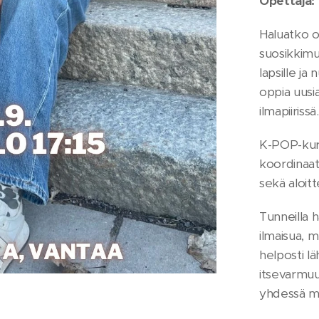
Opettaja:
Haluatko o
suosikkimu
lapsille ja
oppia uusia
ilmapiirissä.
K-POP-kurs
koordinaati
sekä aloitt
Tunneilla h
ilmaisua, m
helposti lä
itsevarmuut
yhdessä m