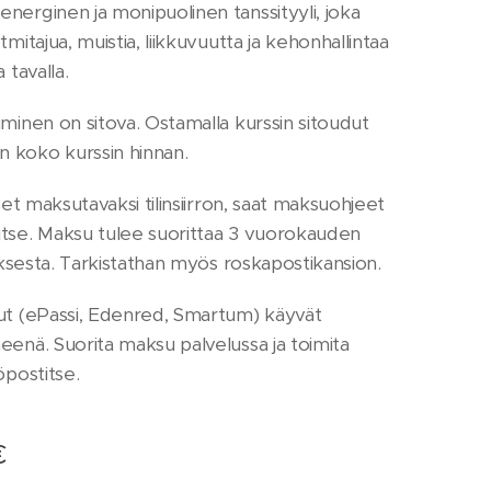
nerginen ja monipuolinen tanssityyli, joka
tmitajua, muistia, liikkuvuutta ja kehonhallintaa
 tavalla.
uminen on sitova. Ostamalla kurssin sitoudut
 koko kurssin hinnan.
tset maksutavaksi tilinsiirron, saat maksuohjeet
tse. Maksu tulee suorittaa 3 vuorokauden
auksesta. Tarkistathan myös roskapostikansion.
ut (ePassi, Edenred, Smartum) käyvät
eenä. Suorita maksu palvelussa ja toimita
öpostitse.
€