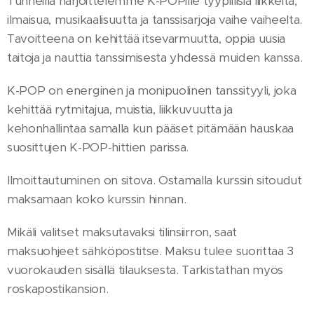
Tunneilla harjoittelemme K-POPille tyypillisiä liikkeitä,
ilmaisua, musikaalisuutta ja tanssisarjoja vaihe vaiheelta.
Tavoitteena on kehittää itsevarmuutta, oppia uusia
taitoja ja nauttia tanssimisesta yhdessä muiden kanssa.
K-POP on energinen ja monipuolinen tanssityyli, joka
kehittää rytmitajua, muistia, liikkuvuutta ja
kehonhallintaa samalla kun pääset pitämään hauskaa
suosittujen K-POP-hittien parissa.
Ilmoittautuminen on sitova. Ostamalla kurssin sitoudut
maksamaan koko kurssin hinnan.
Mikäli valitset maksutavaksi tilinsiirron, saat
maksuohjeet sähköpostitse. Maksu tulee suorittaa 3
vuorokauden sisällä tilauksesta. Tarkistathan myös
roskapostikansion.