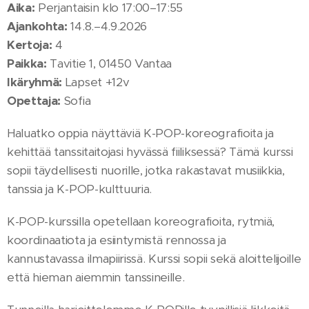
Aika:
Perjantaisin klo 17:00–17:55
Ajankohta:
14.8.–4.9.2026
Kertoja:
4
Paikka:
Tavitie 1, 01450 Vantaa
Ikäryhmä:
Lapset +12v
Opettaja:
Sofia
Haluatko oppia näyttäviä K-POP-koreografioita ja
kehittää tanssitaitojasi hyvässä fiiliksessä? Tämä kurssi
sopii täydellisesti nuorille, jotka rakastavat musiikkia,
tanssia ja K-POP-kulttuuria.
K-POP-kurssilla opetellaan koreografioita, rytmiä,
koordinaatiota ja esiintymistä rennossa ja
kannustavassa ilmapiirissä. Kurssi sopii sekä aloittelijoille
että hieman aiemmin tanssineille.