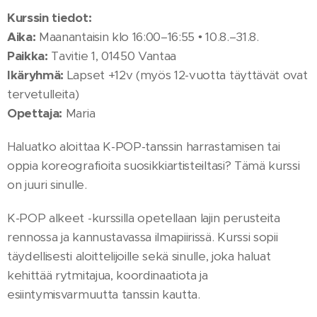
Kurssin tiedot:
Aika:
Maanantaisin klo 16:00–16:55 • 10.8.–31.8.
Paikka:
Tavitie 1, 01450 Vantaa
Ikäryhmä:
Lapset +12v (myös 12-vuotta täyttävät ovat
tervetulleita)
Opettaja:
Maria
Haluatko aloittaa K-POP-tanssin harrastamisen tai
oppia koreografioita suosikkiartisteiltasi? Tämä kurssi
on juuri sinulle.
K-POP alkeet -kurssilla opetellaan lajin perusteita
rennossa ja kannustavassa ilmapiirissä. Kurssi sopii
täydellisesti aloittelijoille sekä sinulle, joka haluat
kehittää rytmitajua, koordinaatiota ja
esiintymisvarmuutta tanssin kautta.