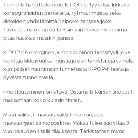
Tunneilla harjoittelemme K-POPille tyypillisiä liikkeitä,
koreografioiden perusteita, rytmiä, ilmaisua sekä
liikkeiden yhdistämistä helpoiksi tanssisarjoiksi.
Tavoitteena on oppia tanssimaan itsevarmemmin ja
pitää hauskaa musiikin parissa.
K-POP on energinen ja monipuolinen tanssityyli, joka
kehittää liikkuvuutta, muistia ja esiintymistaitoja samalla
kun pääset nauttimaan tunnetuista K-POP-hiteistä ja
hyvästä tunnelmasta.
Ilmoittautuminen on sitova. Ostamalla kurssin sitoudut
maksamaan koko kurssin hinnan.
Mikäli valitset maksutavaksi tilinsiirron, saat
maksuohjeet sähköpostitse. Maksu tulee suorittaa 3
vuorokauden sisällä tilauksesta. Tarkistathan myös