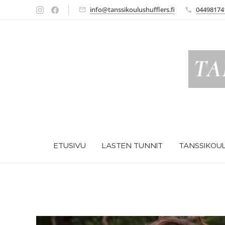
info@tanssikoulushufflers.fi
04498174
TA
ETUSIVU
LASTEN TUNNIT
TANSSIKOUL