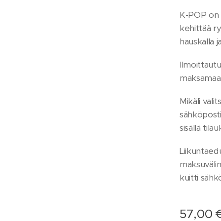
K-POP on e
kehittää ry
hauskalla ja
Ilmoittaut
maksamaan
Mikäli vali
sähköposti
sisällä til
Liikuntaed
maksuvälin
kuitti sähk
57,00