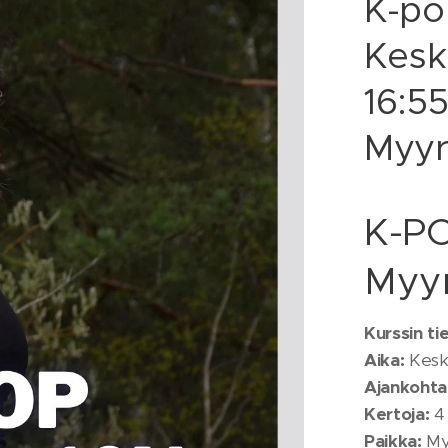
K-po
Keski
16:55
Myyr
K-PO
Myy
Kurssin ti
Aika:
Keski
Ajankohta
Kertoja:
4
Paikka:
My