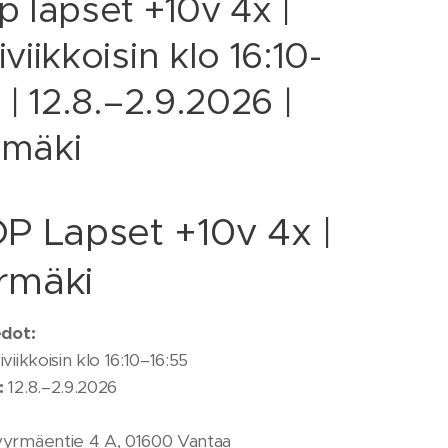
p lapset +10v 4x |
viikkoisin klo 16:10-
 | 12.8.–2.9.2026 |
mäki
P Lapset +10v 4x |
rmäki
edot:
viikkoisin klo 16:10–16:55
:
12.8.–2.9.2026
yrmäentie 4 A, 01600 Vantaa