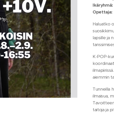
Ikäryhmä:
Opettaja:
Haluatko o
suosikkimu
lapsille ja
tanssimises
K-POP-kurs
koordinaat
ilmapiirissä
aiemmin tan
Tunneilla h
ilmaisua, m
Tavoitteen
taitoja ja