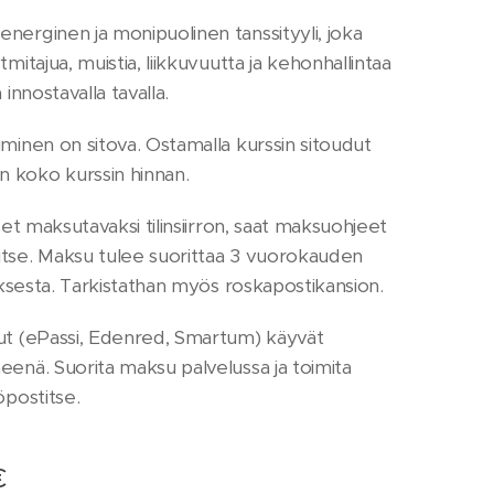
nerginen ja monipuolinen tanssityyli, joka
tmitajua, muistia, liikkuvuutta ja kehonhallintaa
 innostavalla tavalla.
uminen on sitova. Ostamalla kurssin sitoudut
 koko kurssin hinnan.
tset maksutavaksi tilinsiirron, saat maksuohjeet
tse. Maksu tulee suorittaa 3 vuorokauden
auksesta. Tarkistathan myös roskapostikansion.
ut (ePassi, Edenred, Smartum) käyvät
eenä. Suorita maksu palvelussa ja toimita
öpostitse.
€