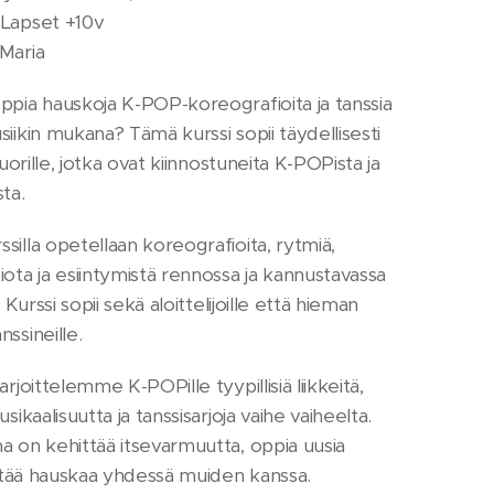
Lapset +10v
Maria
ppia hauskoja K-POP-koreografioita ja tanssia
siikin mukana? Tämä kurssi sopii täydellisesti
 nuorille, jotka ovat kiinnostuneita K-POPista ja
ta.
silla opetellaan koreografioita, rytmiä,
iota ja esiintymistä rennossa ja kannustavassa
. Kurssi sopii sekä aloittelijoille että hieman
ssineille.
arjoittelemme K-POPille tyypillisiä liikkeitä,
usikaalisuutta ja tanssisarjoja vaihe vaiheelta.
a on kehittää itsevarmuutta, oppia uusia
 pitää hauskaa yhdessä muiden kanssa.