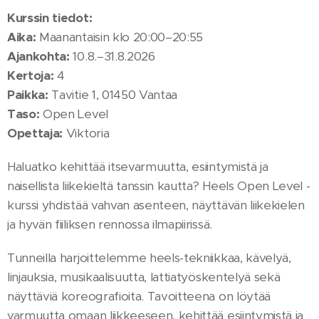
Kurssin tiedot:
Aika:
Maanantaisin klo 20:00–20:55
Ajankohta:
10.8.–31.8.2026
Kertoja:
4
Paikka:
Tavitie 1, 01450 Vantaa
Taso:
Open Level
Opettaja:
Viktoria
Haluatko kehittää itsevarmuutta, esiintymistä ja
naisellista liikekieltä tanssin kautta? Heels Open Level -
kurssi yhdistää vahvan asenteen, näyttävän liikekielen
ja hyvän fiiliksen rennossa ilmapiirissä.
Tunneilla harjoittelemme heels-tekniikkaa, kävelyä,
linjauksia, musikaalisuutta, lattiatyöskentelyä sekä
näyttäviä koreografioita. Tavoitteena on löytää
varmuutta omaan liikkeeseen, kehittää esiintymistä ja