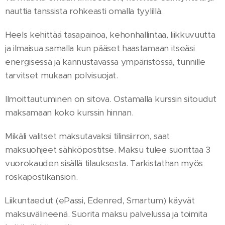
nauttia tanssista rohkeasti omalla tyylillä.
Heels kehittää tasapainoa, kehonhallintaa, liikkuvuutta
ja ilmaisua samalla kun pääset haastamaan itseäsi
energisessä ja kannustavassa ympäristössä, tunnille
tarvitset mukaan polvisuojat.
Ilmoittautuminen on sitova. Ostamalla kurssin sitoudut
maksamaan koko kurssin hinnan.
Mikäli valitset maksutavaksi tilinsiirron, saat
maksuohjeet sähköpostitse. Maksu tulee suorittaa 3
vuorokauden sisällä tilauksesta. Tarkistathan myös
roskapostikansion.
Liikuntaedut (ePassi, Edenred, Smartum) käyvät
maksuvälineenä. Suorita maksu palvelussa ja toimita